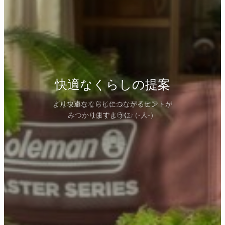
快適なくらしの提案
快適なくらしの提案
快適なくらしの提案
１個ずつ積み重ねて
より快適なくらしになりますように(^_-)-☆
どんな小さなアイテム、アイデア・・
より快適なくらしにつながるヒントが
みつかりますように（-人-）
1個でもOK♪♪
Have a wonderful day !!