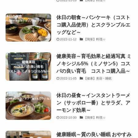
2022-11-13
【簡単】料理♪♪
休日の朝食～パンケーキ（コスト
コ購入品使用）とスクランブルエ
ッグなど～
2022-11-12
【簡単】料理♪♪
健康美容～育毛効果と経過写真 ミ
ノキシジル5%（ミノサン5）コス
パの良い育毛 コストコ購入品～
2022-11-05
【健康】美容・睡眠
休日の昼食～インスタントラーメ
ン（サッポロ一番）とサラダ、ア
ーモンド効果～
2022-10-30
【簡単】料理♪♪
健康睡眠～質の良い睡眠 おやすみ