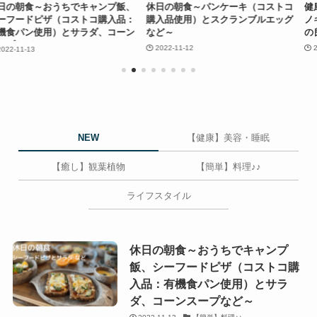
ちでキャンプ飯、
休日の朝食～パンケーキ（コストコ
健康美容～育毛効
コストコ購入品：
購入品使用）とスクランブルエッグ
ノキシジル5%（
とサラダ、コーン
など～
の良い育毛 コス
2022-11-12
2022-11-05
NEW
【健康】美容・睡眠
【癒し】観葉植物
【簡単】料理♪♪
ライフスタイル
休日の朝食～おうちでキャンプ
飯、シーフードピザ（コストコ購
入品：有機食パン使用）とサラ
ダ、コーンスープなど～