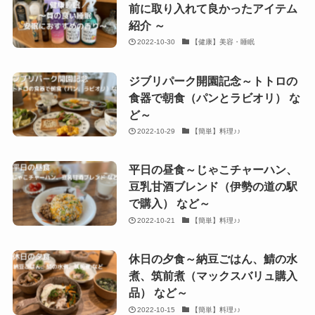
前に取り入れて良かったアイテム
紹介 ～
2022-10-30
【健康】美容・睡眠
ジブリパーク開園記念～トトロの
食器で朝食（パンとラビオリ） な
ど～
2022-10-29
【簡単】料理♪♪
平日の昼食～じゃこチャーハン、
豆乳甘酒ブレンド（伊勢の道の駅
で購入） など～
2022-10-21
【簡単】料理♪♪
休日の夕食～納豆ごはん、鯖の水
煮、筑前煮（マックスバリュ購入
品） など～
2022-10-15
【簡単】料理♪♪