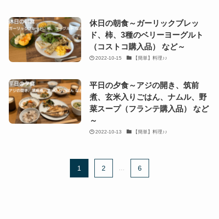
休日の朝食～ガーリックブレッ
ド、柿、3種のベリーヨーグルト
（コストコ購入品） など～
2022-10-15
【簡単】料理♪♪
平日の夕食～アジの開き、筑前
煮、玄米入りごはん、ナムル、野
菜スープ（フランテ購入品） など
～
2022-10-13
【簡単】料理♪♪
1
2
...
6
氏名