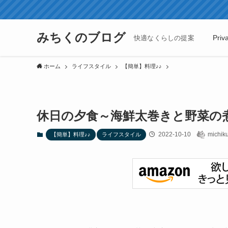
みちくのブログ
Priv
快適なくらしの提案
ホーム
ライフスタイル
【簡単】料理♪♪
休日の夕食～海鮮太巻きと野菜の
2022-10-10
michik
【簡単】料理♪♪
ライフスタイル