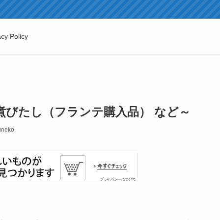
acy Policy
煮びたし（フランテ購入品） など～
uneko