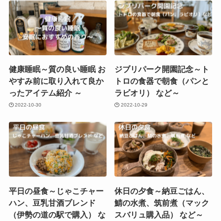
健康睡眠～質の良い睡眠 お
ジブリパーク開園記念～ト
やすみ前に取り入れて良か
トロの食器で朝食（パンと
ったアイテム紹介 ～
ラビオリ） など～
2022-10-30
2022-10-29
平日の昼食～じゃこチャー
休日の夕食～納豆ごはん、
ハン、豆乳甘酒ブレンド
鯖の水煮、筑前煮（マック
（伊勢の道の駅で購入） な
スバリュ購入品） など～